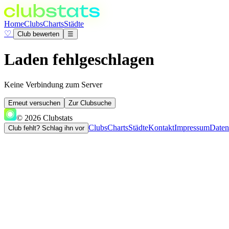
Home
Clubs
Charts
Städte
♡
Club bewerten
☰
Laden fehlgeschlagen
Keine Verbindung zum Server
Erneut versuchen
Zur Clubsuche
© 2026 Clubstats
Clubs
Charts
Städte
Kontakt
Impressum
Daten
Club fehlt? Schlag ihn vor