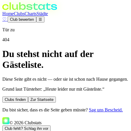
Home
Clubs
Charts
Städte
♡
Club bewerten
☰
Tür zu
404
Du stehst nicht auf der
Gästeliste.
Diese Seite gibt es nicht — oder sie ist schon nach Hause gegangen.
Grund laut Türsteher:
„Heute leider nur mit Gästeliste.“
Clubs finden
Zur Startseite
Du bist sicher, dass es die Seite geben müsste?
Sag uns Bescheid.
© 2026 Clubstats
Club fehlt? Schlag ihn vor