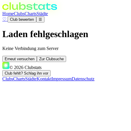
Home
Clubs
Charts
Städte
♡
Club bewerten
☰
Laden fehlgeschlagen
Keine Verbindung zum Server
Erneut versuchen
Zur Clubsuche
© 2026 Clubstats
Club fehlt? Schlag ihn vor
Clubs
Charts
Städte
Kontakt
Impressum
Datenschutz