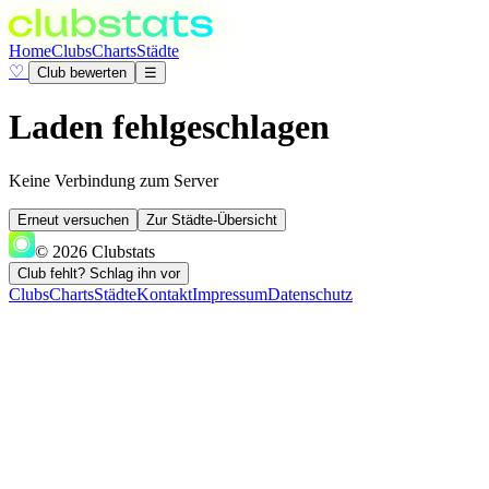
Home
Clubs
Charts
Städte
♡
Club bewerten
☰
Laden fehlgeschlagen
Keine Verbindung zum Server
Erneut versuchen
Zur Städte-Übersicht
© 2026 Clubstats
Club fehlt? Schlag ihn vor
Clubs
Charts
Städte
Kontakt
Impressum
Datenschutz