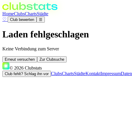
Home
Clubs
Charts
Städte
♡
Club bewerten
☰
Laden fehlgeschlagen
Keine Verbindung zum Server
Erneut versuchen
Zur Clubsuche
© 2026 Clubstats
Clubs
Charts
Städte
Kontakt
Impressum
Daten
Club fehlt? Schlag ihn vor