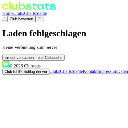
Home
Clubs
Charts
Städte
♡
Club bewerten
☰
Laden fehlgeschlagen
Keine Verbindung zum Server
Erneut versuchen
Zur Clubsuche
© 2026 Clubstats
Clubs
Charts
Städte
Kontakt
Impressum
Daten
Club fehlt? Schlag ihn vor