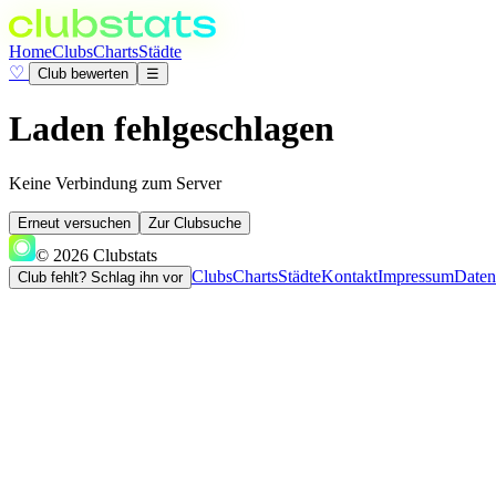
Home
Clubs
Charts
Städte
♡
Club bewerten
☰
Laden fehlgeschlagen
Keine Verbindung zum Server
Erneut versuchen
Zur Clubsuche
© 2026 Clubstats
Clubs
Charts
Städte
Kontakt
Impressum
Daten
Club fehlt? Schlag ihn vor