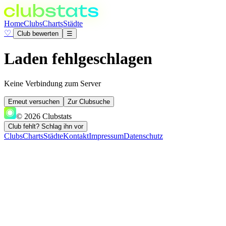
Home
Clubs
Charts
Städte
♡
Club bewerten
☰
Laden fehlgeschlagen
Keine Verbindung zum Server
Erneut versuchen
Zur Clubsuche
© 2026 Clubstats
Club fehlt? Schlag ihn vor
Clubs
Charts
Städte
Kontakt
Impressum
Datenschutz