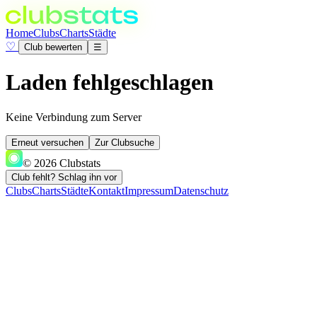
Home
Clubs
Charts
Städte
♡
Club bewerten
☰
Laden fehlgeschlagen
Keine Verbindung zum Server
Erneut versuchen
Zur Clubsuche
© 2026 Clubstats
Club fehlt? Schlag ihn vor
Clubs
Charts
Städte
Kontakt
Impressum
Datenschutz